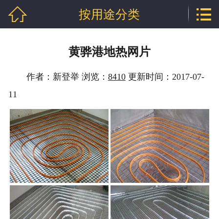


按用途分类
网站首页

公司介绍
黄骅港地热网片
产品中心
作者：新登举 浏览：
8410
更新时间：2017-07-
新闻中心
11
技术支持
厂房相册
工程案例
联系我们
地区分站