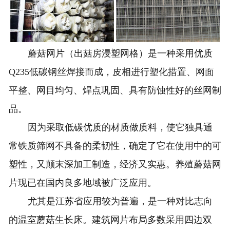
蘑菇
网片
（出菇房浸塑网格）是一种采用优质
Q235低碳钢丝焊接而成，皮相进行塑化措置、网面
平整、网目均匀、焊点巩固、具有防蚀性好的丝网制
品。
因为采取低碳优质的材质做质料，使它独具通
常铁质筛网不具备的柔韧性，确定了它在使用中的可
塑性，又颠末深加工制造，经济又实惠。养殖蘑菇网
片现已在国内良多地域被广泛应用。
尤其是江苏省应用较为普遍，是一种对比志向
的温室蘑菇生长床。
建筑网片
布局多数采用四边双