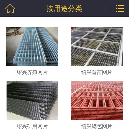


按用途分类
网站首页

公司介绍
产品中心
新闻中心
技术支持
绍兴养殖网片
绍兴育苗网片
厂房相册
工程案例
联系我们
地区分站
绍兴矿用网片
绍兴钢笆网片