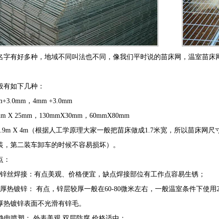
名字有好多种，地域不同叫法也不同，像我们平时说的苗床网，温室苗床
般有如下几种：
+3.0mm，4mm +3.0mm
m X 25mm，130mmX30mm，60mmX80mm
.9m X 4m（根据人工学原理大家一般把苗床做成1.7米宽，所以苗床网尺
装，第二装车卸车的时候不容易损坏）。
点：
镀锌丝焊接：有点美观、价格便宜，缺点焊接部位有工作点容易生锈；
接厚热镀锌： 有点，锌层较厚一般在60-80微米左右，一般温室条件下使
厚热镀锌表面不光滑有锌毛。
静电喷塑： 外表美观 双层防腐 价格适中；