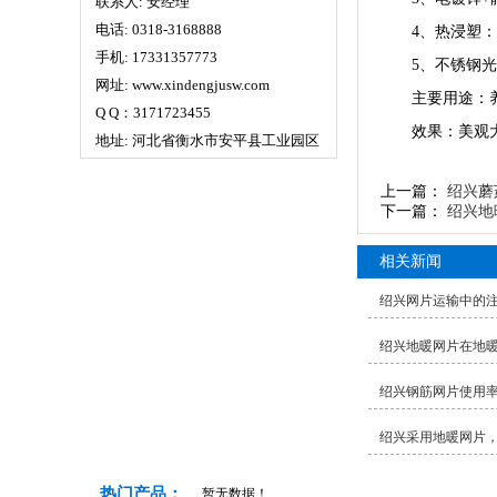
联系人: 安经理
电话: 0318-3168888
4、热浸塑
手机: 17331357773
5、不锈钢
网址: www.xindengjusw.com
主要用途：
Q Q：3171723455
效果：美观
地址: 河北省衡水市安平县工业园区
上一篇：
绍兴蘑
下一篇：
绍兴地
相关新闻
绍兴网片运输中的
绍兴地暖网片在地
绍兴钢筋网片使用
绍兴采用地暖网片
热门产品：
暂无数据！