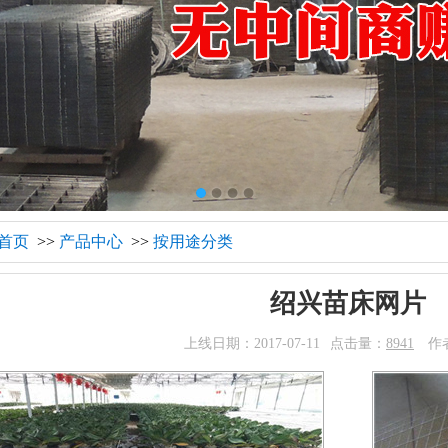
首页
>>
产品中心
>>
按用途分类
绍兴苗床网片
上线日期：2017-07-11
点击量：
8941
作