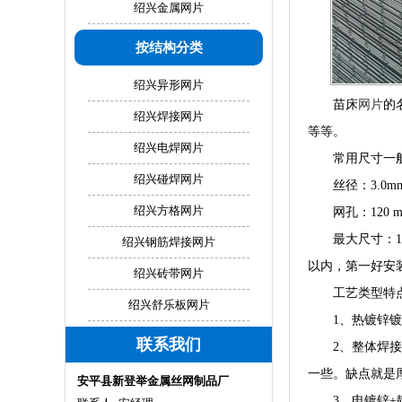
绍兴金属网片
按结构分类
绍兴异形网片
苗床
网片
的
绍兴焊接网片
等等。
绍兴电焊网片
常用尺寸一
绍兴碰焊网片
丝径：3.0mm
绍兴方格网片
网孔：120 m
最大尺寸：1
绍兴钢筋焊接网片
以内，第一好安
绍兴砖带网片
工艺类型特
绍兴舒乐板网片
1、热镀锌
联系我们
2、整体焊
一些。缺点就是
安平县新登举金属丝网制品厂
3、电镀锌+