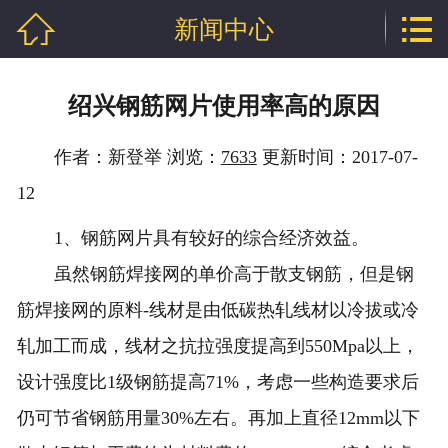


新闻中心
网站首页

公司介绍
绍兴钢筋网片使用率高的原因
产品中心
作者：新登举 浏览：
7633
更新时间：2017-07-
新闻中心
12
技术支持
1、钢筋
网片
具有较好的综合经济效益。
虽然钢筋焊接网的单价高于散支钢筋，但是钢
厂房相册
筋焊接网的原料-线材是由低碳热轧线材以冷拔或冷
工程案例
轧加工而成，线材之抗拉强度提高到550Mpa以上，
联系我们
设计强度比1级钢筋提高71%，考虑一些构造要求后
仍可节省钢筋用量30%左右。再加上直径12mm以下
地区分站