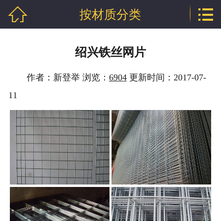


按材质分类
网站首页

公司介绍
绍兴铁丝网片
产品中心
作者：新登举 浏览：
6904
更新时间：2017-07-
新闻中心
11
技术支持
厂房相册
工程案例
联系我们
地区分站