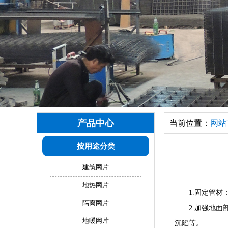
产品中心
当前位置：
网站
按用途分类
建筑网片
地热网片
1.固定管
隔离网片
2.加强地
地暖网片
沉陷等。