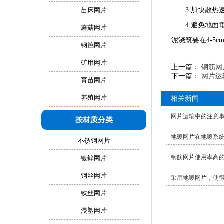
苗床网片
3.加快散
4.避免地
蘑菇网片
泥浇筑要在4-5c
钢笆网片
矿用网片
上一篇：
钢筋网
下一篇：
网片运
育苗网片
养殖网片
相关新闻
网片运输中的注意
按材质分类
地暖网片在地暖系
不锈钢网片
钢筋网片使用率高
镀锌网片
钢丝网片
采用地暖网片，使
铁丝网片
浸塑网片