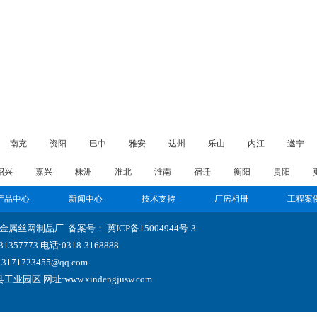
南充
资阳
巴中
雅安
达州
乐山
内江
遂宁
绍兴
嘉兴
株洲
淮北
淮南
宿迁
衡阳
贵阳
产品中心
新闻中心
技术支持
厂房相册
工程案
举金属丝网制品厂 备案号：
冀ICP备15004944号-3
357773 电话:0318-3168888
3171723455@qq.com
区 网址:www.xindengjusw.com