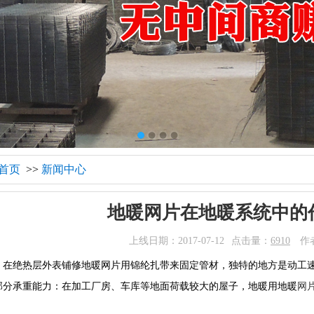
首页
>>
新闻中心
地暖网片在地暖系统中的
上线日期：2017-07-12
点击量：
6910
作
材：在绝热层外表铺修地暖网片用锦纶扎带来固定管材，独特的地方是动工
面部分承重能力：在加工厂房、车库等地面荷载较大的屋子，地暖用地暖
网