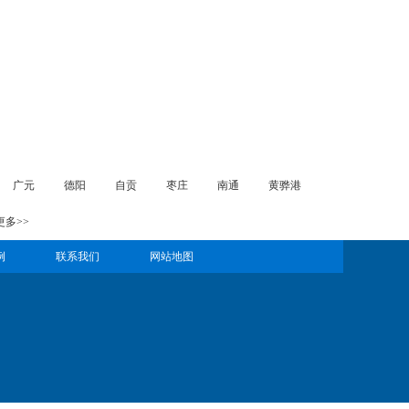
广元
德阳
自贡
枣庄
南通
黄骅港
更多>>
例
联系我们
网站地图