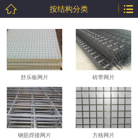


按结构分类
网站首页

公司介绍
产品中心
新闻中心
技术支持
舒乐板网片
砖带网片
厂房相册
工程案例
联系我们
地区分站
钢筋焊接网片
方格网片