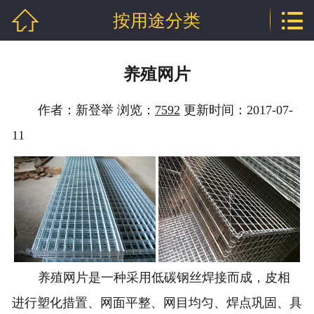


按用途分类
网站首页

公司介绍
养殖网片
产品中心
作者：新登举 浏览：
7592
更新时间：2017-07-
新闻中心
11
技术支持
厂房相册
工程案例
联系我们
养殖
网片
是一种采用低碳钢丝焊接而成，皮相
地区分站
进行塑化措置、网面平整、网目均匀、焊点巩固、具