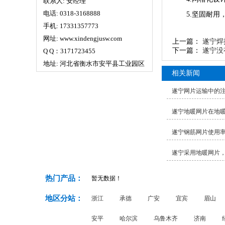
联系人: 安经理
电话: 0318-3168888
5.坚固耐
手机: 17331357773
网址: www.xindengjusw.com
上一篇：
遂宁焊
下一篇：
遂宁没
Q Q：3171723455
地址: 河北省衡水市安平县工业园区
相关新闻
遂宁网片运输中的
遂宁地暖网片在地
遂宁钢筋网片使用
遂宁采用地暖网片
热门产品：
暂无数据！
地区分站：
浙江
承德
广安
宜宾
眉山
安平
哈尔滨
乌鲁木齐
济南