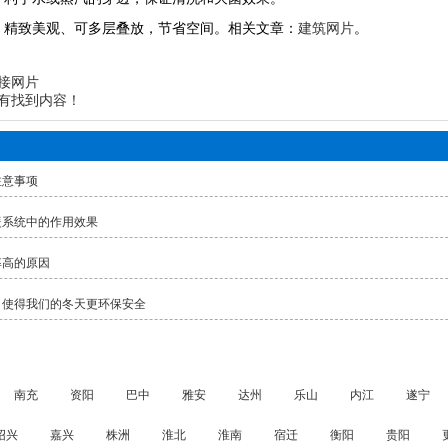
用，精致美观、可多层叠放，节省空间。相关文章：
建筑网片
。
接网片
有找到内容！
注意事项
暖系统中的作用效果
率高的原因
，使得我们的冬天更环保安全
南充
资阳
巴中
雅安
达州
乐山
内江
遂宁
绍兴
嘉兴
株洲
淮北
淮南
宿迁
衡阳
贵阳