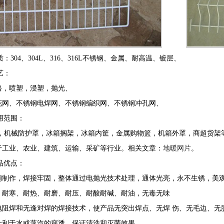
：304、304L、316、316L不锈钢、金属、耐高温、镀层、
艺：
镀铬，喷塑，浸塑，抛光、
轧花网、不锈钢电焊网、不锈钢编织网、不锈钢冲孔网、
用范围：
内网，机械防护罩，冰箱搁架，冰箱内筐，金属购物篮，机箱外罩，商超货架
用于工业、农业、建筑、运输、采矿等行业。相关文章：
地暖网片
。
品优点：
锈钢制作，焊接牢固，整体通过电抛光技术处理，通体光亮，永不生锈，美
好、耐寒、耐热、耐磨、耐压、耐酸耐碱、耐油，无毒无味
点电阻焊和无逢对焊的焊接技术，使产品无突出焊点、无焊 伤、无毛边、无
设计利于水或蒸汽的穿透，保证清洗和灭菌效果。