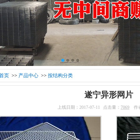
首页
>>
产品中心
>>
按结构分类
遂宁异形网片
上线日期：2017-07-11
点击量：
7069
作