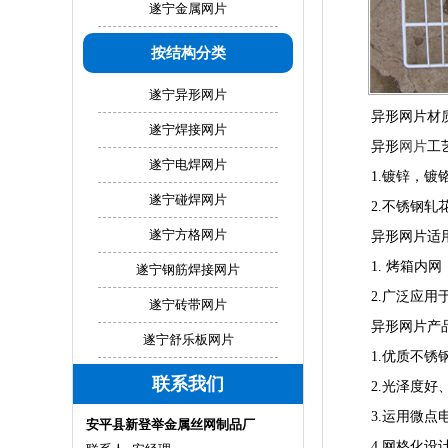
遂宁金属网片
按结构分类
遂宁异形网片
异形网片材质
遂宁焊接网片
异形
网片
工
遂宁电焊网片
1.镀锌，
遂宁碰焊网片
2.不锈钢
遂宁方格网片
异形网片适
1. 烤箱
遂宁钢筋焊接网片
2.广泛应
遂宁砖带网片
异形网片产
遂宁舒乐板网片
1.优质不
联系我们
2.光泽度
3.运用微
安平县新登举金属丝网制品厂
4.网格化