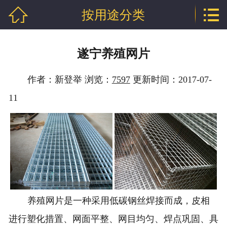


按用途分类
网站首页

公司介绍
遂宁养殖网片
产品中心
作者：新登举 浏览：
7597
更新时间：2017-07-
新闻中心
11
技术支持
厂房相册
工程案例
联系我们
养殖
网片
是一种采用低碳钢丝焊接而成，皮相
地区分站
进行塑化措置、网面平整、网目均匀、焊点巩固、具