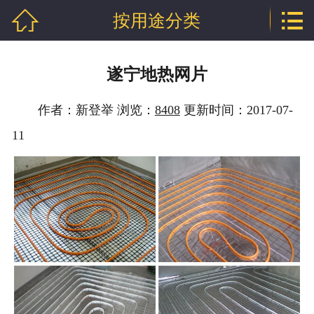


按用途分类
网站首页

公司介绍
遂宁地热网片
产品中心
作者：新登举 浏览：
8408
更新时间：2017-07-
新闻中心
11
技术支持
厂房相册
工程案例
联系我们
地区分站