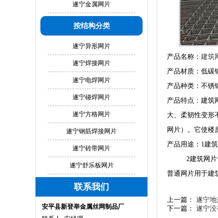
遂宁金属网片
按结构分类
遂宁异形网片
产品名称：
建筑
遂宁焊接网片
产品材质：低碳
遂宁电焊网片
产品种类：不锈
遂宁碰焊网片
产品特点：建筑
遂宁方格网片
大、柔韧性变形
网片）。它使楼
遂宁钢筋焊接网片
产品用途：1建
遂宁砖带网片
2建筑网片也可
遂宁舒乐板网片
普通网片用于建
联系我们
上一篇：
遂宁地
安平县新登举金属丝网制品厂
下一篇：
遂宁没