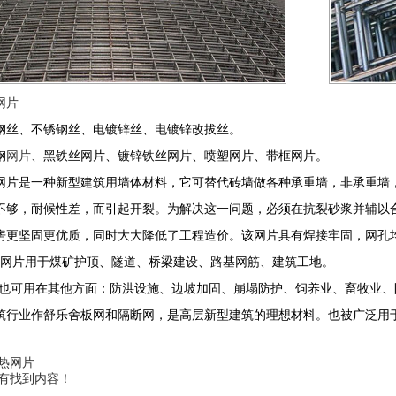
网片
钢丝、不锈钢丝、电镀锌丝、电镀锌改拔丝。
钢
网片
、黑铁丝网片、镀锌铁丝网片、喷塑网片、带框网片。
网片是一种新型建筑用墙体材料，它可替代砖墙做各种承重墙，非承重墙
不够，耐候性差，而引起开裂。为解决这一问题，必须在抗裂砂浆并辅以
房更坚固更优质，同时大大降低了工程造价。该网片具有焊接牢固，网孔
筑网片用于煤矿护顶、隧道、桥梁建设、路基网筋、建筑工地。
用在其他方面：防洪设施、边坡加固、崩塌防护、饲养业、畜牧业、
筑行业作舒乐舍板网和隔断网，是高层新型建筑的理想材料。也被广泛用于
热网片
有找到内容！