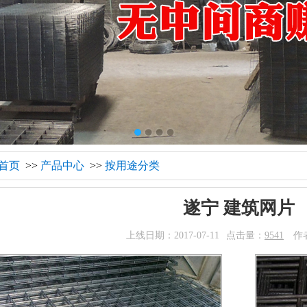
首页
>>
产品中心
>>
按用途分类
遂宁 建筑网片
上线日期：2017-07-11
点击量：
9541
作