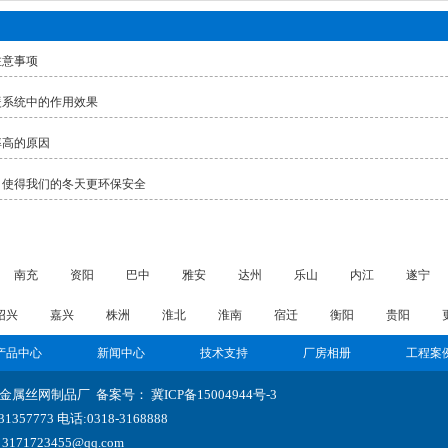
注意事项
暖系统中的作用效果
率高的原因
，使得我们的冬天更环保安全
南充
资阳
巴中
雅安
达州
乐山
内江
遂宁
绍兴
嘉兴
株洲
淮北
淮南
宿迁
衡阳
贵阳
产品中心
新闻中心
技术支持
厂房相册
工程案
举金属丝网制品厂 备案号：
冀ICP备15004944号-3
357773 电话:0318-3168888
3171723455@qq.com