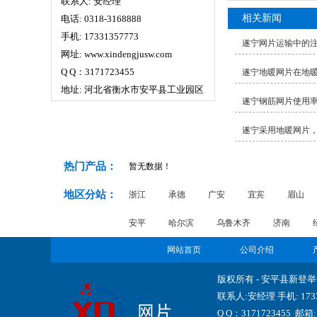
联系人: 安经理
相关新闻
电话: 0318-3168888
手机: 17331357773
遂宁网片运输中的
网址: www.xindengjusw.com
Q Q：3171723455
遂宁地暖网片在地
地址: 河北省衡水市安平县工业园区
遂宁钢筋网片使用
遂宁采用地暖网片
热门产品：
暂无数据！
地区分站：
浙江
承德
广安
宜宾
眉山
安平
哈尔滨
乌鲁木齐
济南
网站首页
公司介绍
版权所有 - 安平县新登
联系人:安经理 手机: 17331
Q Q：3171723455 邮箱: 